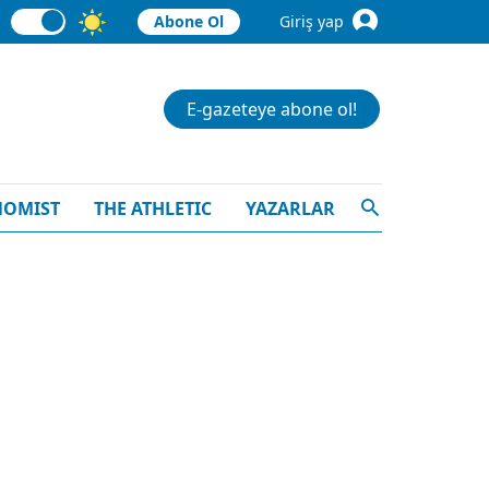
Abone Ol
Giriş yap
E-gazeteye abone ol!
NOMIST
THE ATHLETIC
YAZARLAR