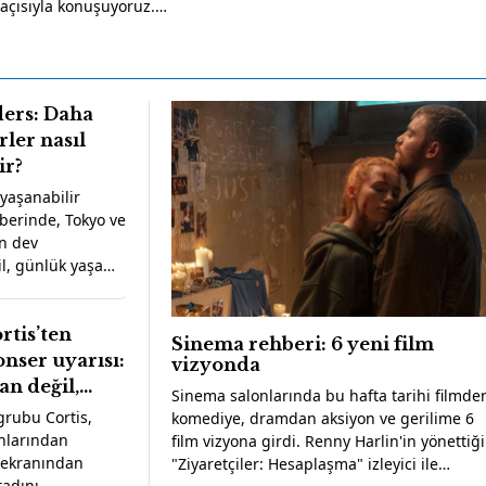
ş açısıyla konuşuyoruz.🔔
ayı ve yeni videolardan
unutmayın.📰 Oksijen’i
nün öne çıkan başlıkları
com/e-bulten🔐 Oksijen
ders: Daha
hesabim/abonelik 📌 Bizi
rler nasıl
m.com/gazete.oksijen X:
LinkedIn:
ir?
en Oksijen’siz kalmayın.
yaşanabilir
aberinde, Tokyo ve
ın dev
l, günlük yaşamı
 planlamasından
iyor
rtis’ten
Sinema rehberi: 6 yeni film
nser uyarısı:
vizyonda
n değil,
Sinema salonlarında bu hafta tarihi filmde
in
grubu Cortis,
komediye, dramdan aksiyon ve gerilime 6
nlarından
film vizyona girdi. Renny Harlin'in yönettiği
 ekranından
"Ziyaretçiler: Hesaplaşma" izleyici ile
tadını