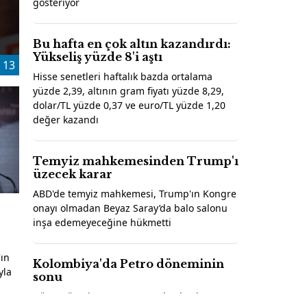
gösteriyor
Bu hafta en çok altın kazandırdı:
Yükseliş yüzde 8'i aştı
13
Hisse senetleri haftalık bazda ortalama
yüzde 2,39, altının gram fiyatı yüzde 8,29,
dolar/TL yüzde 0,37 ve euro/TL yüzde 1,20
değer kazandı
Temyiz mahkemesinden Trump'ı
üzecek karar
ABD'de temyiz mahkemesi, Trump'ın Kongre
onayı olmadan Beyaz Saray’da balo salonu
inşa edemeyeceğine hükmetti
ın
Kolombiya'da Petro döneminin
yla
sonu
Görev süresi sona eren Cumhurbaşkanı