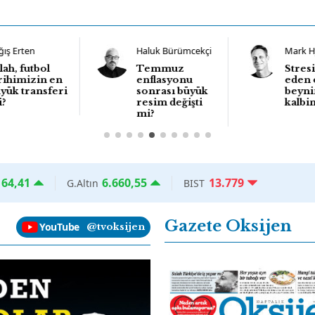
ğış Erten
Haluk Bürümcekçi
Mark 
lah, futbol
Temmuz
Stresi
rihimizin en
enflasyonu
eden 
yük transferi
sonrası büyük
beyni
i?
resim değişti
kalbi
mi?
64,41
6.660,55
13.779
G.Altın
BIST
Gazete Oksijen
YouTube
@tvoksijen