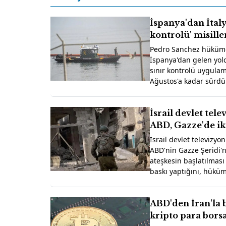
İspanya'dan İtaly
kontrolü' misill
Pedro Sanchez hüküme
İspanya'dan gelen yolc
sınır kontrolü uygulam
Ağustos'a kadar sürdü
eden İtalya'ya aynı yön
verileceğini duyurdu
İsrail devlet tel
ABD, Gazze'de iki
ateşkes için bask
İsrail devlet televizyo
ABD'nin Gazze Şeridi'nd
ateşkesin başlatılması i
baskı yaptığını, hüküm
bakanların ise bu adım
çıktığını bildirdi
ABD'den İran'la b
kripto para bors