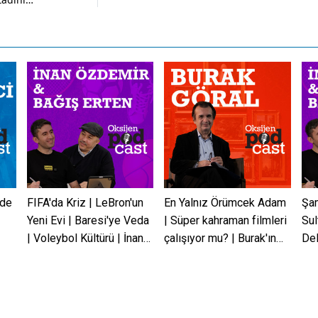
buluştu
. Ancak bu çağrı,
önemli bir yere
kültüründe farklı
vde
FIFA'da Kriz | LeBron'un
En Yalnız Örümcek Adam
Şam
|
Yeni Evi | Baresi'ye Veda
| Süper kahraman filmleri
Sul
| Voleybol Kültürü | İnan
çalışıyor mu? | Burak'ın
Del
Özdemir & Bağış Erten
Dosyası
Dur
Bağ