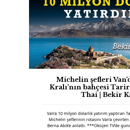
Michelin şefleri Van’
Kralı’nın bahçesi Tarir
Thai | Bekir K
Van’a 10 milyon dolarlık yatırım yaptıran Ta
Michelin şeflerinin rotasını Van’a çevirten
Berna Abik’e anlattı. ***Oksijen TV’de gün