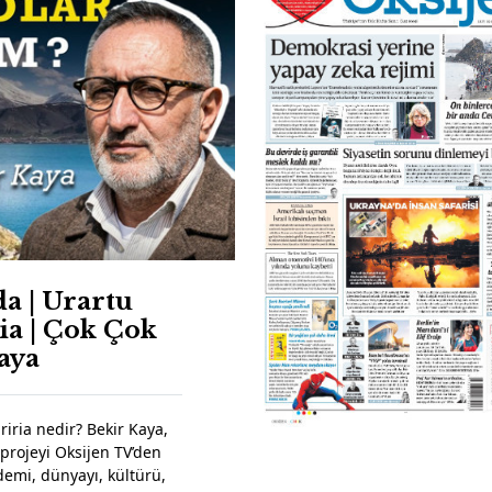
da | Urartu
ia | Çok Çok
aya
riria nedir? Bekir Kaya,
 projeyi Oksijen TV’den
demi, dünyayı, kültürü,