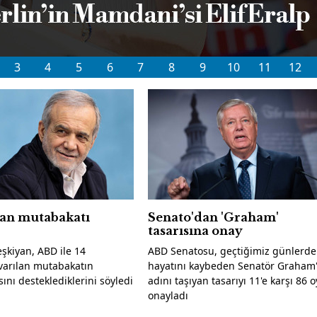
zel üniversite ücreti 8 yılda
dolar bazında 4 katına çıktı
3
4
5
6
7
8
9
10
11
12
yan mutabakatı
Senato'dan 'Graham'
tasarısına onay
şkiyan, ABD ile 14
ABD Senatosu, geçtiğimiz günlerde
varılan mutabakatın
hayatını kaybeden Senatör Graham'
nı desteklediklerini söyledi
adını taşıyan tasarıyı 11'e karşı 86 o
onayladı