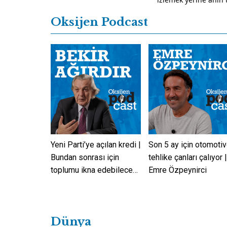
çıkarmalarını istiyor
Oksijen Podcast
konser videolarının 
sahip olduğu K-pop 
tepkilerle karşılandı
Yeni Parti’ye açılan kredi |
Son 5 ay için otomoti
Bundan sonrası için
tehlike çanları çalıyor 
toplumu ikna edebilecek
Emre Özpeynirci
mi? | Bekir Ağırdır
Dünya