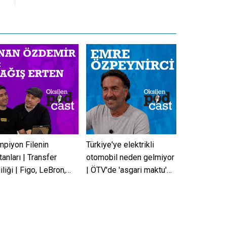
arasına seçildi
piyon Filenin
Türkiye'ye elektrikli
tanları | Transfer
otomobil neden gelmiyor
iliği | Figo, LeBron,
| ÖTV'de 'asgari maktu'
ant | İnan Özdemir &
düzenlemesi | Emre
ış Erten
Özpeynirci