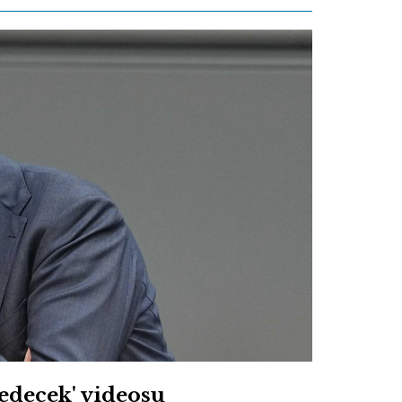
 edecek' videosu