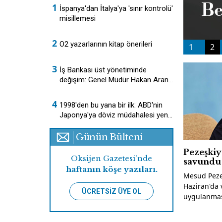
Ö
İspanya'dan İtalya'ya 'sınır kontrolü'
misillemesi
O2 yazarlarının kitap önerileri
1
2
İş Bankası üst yönetiminde
değişim: Genel Müdür Hakan Aran
görevden ayrılıyor, yerine Cahit
Çınar geliyor
1998'den bu yana bir ilk: ABD'nin
Japonya'ya döviz müdahalesi yeni
bir dönemin habercisi
Günün Bülteni
Pezeşki
Oksijen Gazetesi'nde
savundu
haftanın köşe yazıları.
Mesud Peze
Haziran'da 
ÜCRETSİZ ÜYE OL
uygulanması