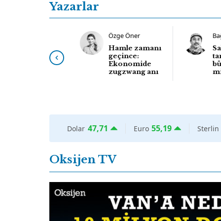
Yazarlar
Zülfü Livaneli
Özge Öner
Ba
İnsanı insan
Hamle zamanı
Sa
olarak
geçince:
ta
görebilmek
Ekonomide
bü
zugzwang anı
m
47,71
55,19
Dolar
Euro
Sterlin
Oksijen TV