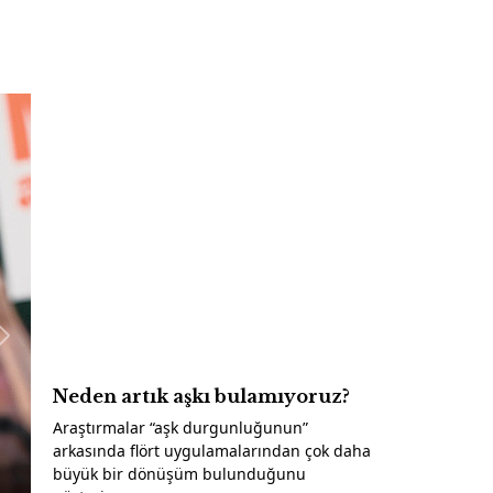
İş Bankası'nda b
Gene
Hak
görevden ay
yerine Cah
Neden artık aşkı bulamıyoruz?
Araştırmalar “aşk durgunluğunun”
arkasında flört uygulamalarından çok daha
büyük bir dönüşüm bulunduğunu